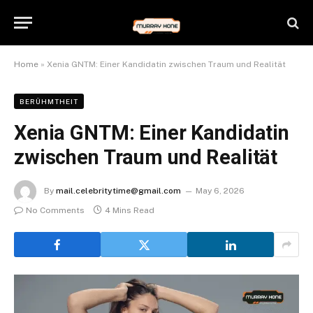
Home
»
Xenia GNTM: Einer Kandidatin zwischen Traum und Realität
BERÜHMTHEIT
Xenia GNTM: Einer Kandidatin
zwischen Traum und Realität
By
mail.celebritytime@gmail.com
May 6, 2026
No Comments
4 Mins Read